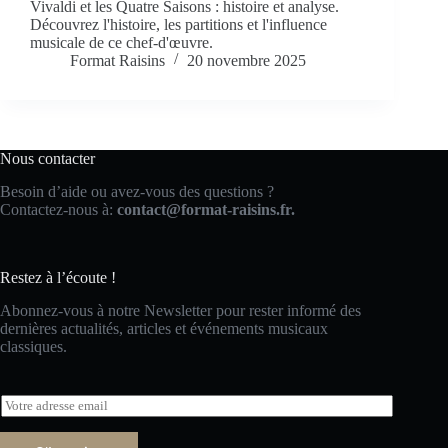
Vivaldi et les Quatre Saisons : histoire et analyse.
Découvrez l'histoire, les partitions et l'influence
musicale de ce chef-d'œuvre.
Format Raisins
20 novembre 2025
Nous contacter
Besoin d’aide ou avez-vous des questions ?
Contactez-nous à:
contact@format-raisins.fr.
Restez à l’écoute !
Abonnez-vous à notre Newsletter pour rester informé des
dernières actualités, articles et événements musicaux
classiques.
E
m
a