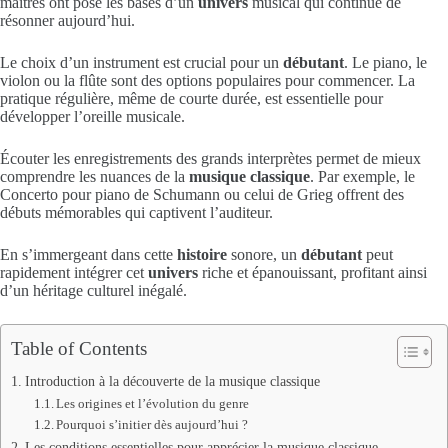
maîtres ont posé les bases d’un
univers
musical qui continue de
résonner aujourd’hui.
Le choix d’un instrument est crucial pour un
débutant
. Le piano, le
violon ou la flûte sont des options populaires pour commencer. La
pratique régulière, même de courte durée, est essentielle pour
développer l’oreille musicale.
Écouter les enregistrements des grands interprètes permet de mieux
comprendre les nuances de la
musique classique
. Par exemple, le
Concerto pour piano de Schumann ou celui de Grieg offrent des
débuts mémorables qui captivent l’auditeur.
En s’immergeant dans cette
histoire
sonore, un
débutant
peut
rapidement intégrer cet
univers
riche et épanouissant, profitant ainsi
d’un héritage culturel inégalé.
Table of Contents
Introduction à la découverte de la musique classique
Les origines et l’évolution du genre
Pourquoi s’initier dès aujourd’hui ?
Les conditions essentielles pour apprécier la musique classique