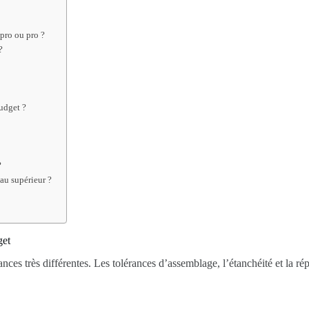
pro ou pro ?
?
budget ?
?
au supérieur ?
get
s très différentes. Les tolérances d’assemblage, l’étanchéité et la ré