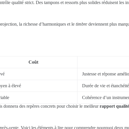
ôle qualité strict. Des tampons et ressorts plus solides réduisent les in
rojection, la richesse d’harmoniques et le
timbre
deviennent plus marqués,
Coût
evé
Justesse et réponse améli
yen à élevé
Durée de vie et étanchéité
iable
Cohérence d’un instrument
is donnera des repères concrets pour choisir le meilleur
rapport qualité
après-vente.
Voici les éléments à lire pour comprendre pourquoi deux mo