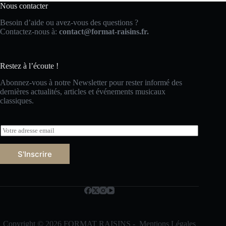
Nous contacter
Besoin d’aide ou avez-vous des questions ?
Contactez-nous à:
contact@format-raisins.fr.
Restez à l’écoute !
Abonnez-vous à notre Newsletter pour rester informé des
dernières actualités, articles et événements musicaux
classiques.
E
m
a
S'Inscrire
i
l
*
Copyright © 2026 FORMAT RAISINS -
Mentions Légales