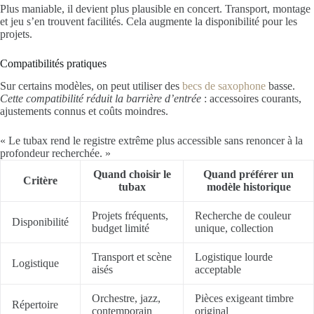
Plus maniable, il devient plus plausible en concert. Transport, montage
et jeu s’en trouvent facilités. Cela augmente la disponibilité pour les
projets.
Compatibilités pratiques
Sur certains modèles, on peut utiliser des
becs de saxophone
basse.
Cette compatibilité réduit la barrière d’entrée
: accessoires courants,
ajustements connus et coûts moindres.
« Le tubax rend le registre extrême plus accessible sans renoncer à la
profondeur recherchée. »
Quand choisir le
Quand préférer un
Critère
tubax
modèle historique
Projets fréquents,
Recherche de couleur
Disponibilité
budget limité
unique, collection
Transport et scène
Logistique lourde
Logistique
aisés
acceptable
Orchestre, jazz,
Pièces exigeant timbre
Répertoire
contemporain
original